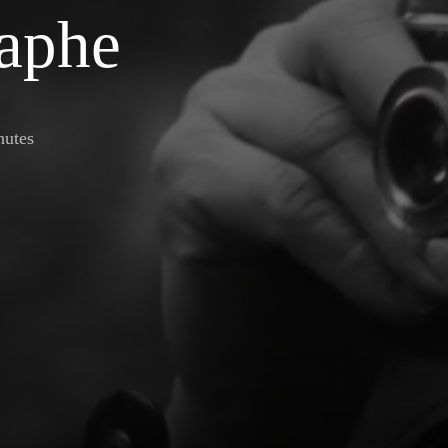
aphe
nutes